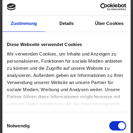
(Caslick-OP, Vulvaplastik etc.)
Hengst/Andrologie
Zustimmung
Details
Über Cookies
Zuchttauglichkeitsuntersuchung
Tupferproben
Diese Webseite verwendet Cookies
Diagnostik und Therapie von
Genitalerkrankungen
Wir verwenden Cookies, um Inhalte und Anzeigen zu
personalisieren, Funktionen für soziale Medien anbieten
zu können und die Zugriffe auf unsere Website zu
Fohlen
analysieren. Außerdem geben wir Informationen zu Ihrer
Beratung zur Vorsorge und
Verwendung unserer Website an unsere Partner für
Aufzucht von neugeborenen
soziale Medien, Werbung und Analysen weiter. Unsere
Fohlen
Partner führen diese Informationen möglicherweise mit
Fohlenerstuntersuchung
weiteren Daten zusammen, die Sie ihnen bereitgestellt
Betreuung von erkrankten Fohlen
haben oder die sie im Rahmen Ihrer Nutzung der Dienste
gesammelt haben.
Einwilligungsauswahl
Notwendig