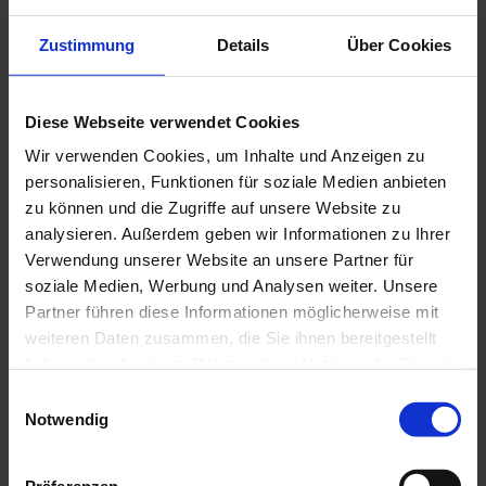
Email können wir schnell und
unkompliziert Ihr Anliegen
Zustimmung
Details
Über Cookies
bearbeiten und einen Termin
vereinbaren.
Diese Webseite verwendet Cookies
Wir verwenden Cookies, um Inhalte und Anzeigen zu
personalisieren, Funktionen für soziale Medien anbieten
Unser Team
zu können und die Zugriffe auf unsere Website zu
analysieren. Außerdem geben wir Informationen zu Ihrer
Tierärztliche Praxis:
Verwendung unserer Website an unsere Partner für
soziale Medien, Werbung und Analysen weiter. Unsere
Dr. med. vet. Susanne Schönert
Partner führen diese Informationen möglicherweise mit
Dr. med. vet. Stefanie Knoblich
weiteren Daten zusammen, die Sie ihnen bereitgestellt
haben oder die sie im Rahmen Ihrer Nutzung der Dienste
Dr. med. vet. Marie Rabbermann
gesammelt haben.
Einwilligungsauswahl
Dr. med. vet. Michael Kasten
Notwendig
Barbara Tiemann, Diplom-Biologin,
Tiermedizinische Fachangestellte
Präferenzen